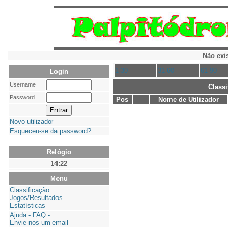
Não exi
1-30
31-60
61-90
Login
Username
Class
Password
Pos
Nome de Utilizador
Novo utilizador
Esqueceu-se da password?
Relógio
14:22
Menu
Classificação
Jogos/Resultados
Estatísticas
Ajuda - FAQ -
Envie-nos um email