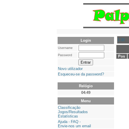
1-30
Login
Username
Password
Pos
Novo utilizador
Esqueceu-se da password?
Relógio
04:49
Menu
Classificação
Jogos/Resultados
Estatísticas
Ajuda - FAQ -
Envie-nos um email