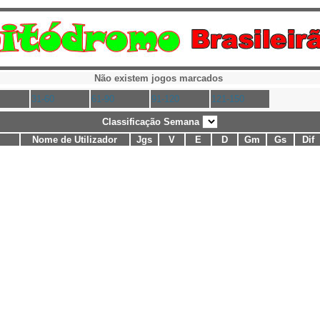
Não existem jogos marcados
31-60
61-90
91-120
121-150
Classificação Semana
Nome de Utilizador
Jgs
V
E
D
Gm
Gs
Dif