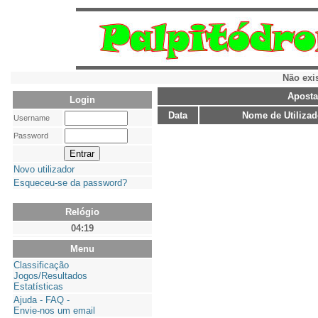
Não exi
Aposta
Login
Data
Nome de Utilizad
Username
Password
Novo utilizador
Esqueceu-se da password?
Relógio
04:19
Menu
Classificação
Jogos/Resultados
Estatísticas
Ajuda - FAQ -
Envie-nos um email