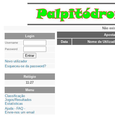
Não exi
Aposta
Login
Data
Nome de Utilizad
Username
Password
Novo utilizador
Esqueceu-se da password?
Relógio
11:27
Menu
Classificação
Jogos/Resultados
Estatísticas
Ajuda - FAQ -
Envie-nos um email