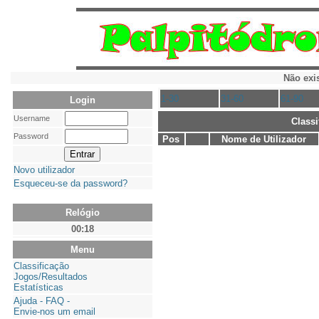
Não exi
1-30
31-60
61-90
Login
Username
Class
Password
Pos
Nome de Utilizador
Novo utilizador
Esqueceu-se da password?
Relógio
00:18
Menu
Classificação
Jogos/Resultados
Estatísticas
Ajuda - FAQ -
Envie-nos um email