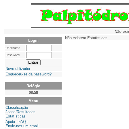
Não exi
Não existem Estatísticas
Login
Username
Password
Novo utilizador
Esqueceu-se da password?
Relógio
08:58
Menu
Classificação
Jogos/Resultados
Estatísticas
Ajuda - FAQ -
Envie-nos um email