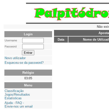
Não exi
Aposta
Login
Data
Nome de Utilizad
Username
Password
Novo utilizador
Esqueceu-se da password?
Relógio
03:05
Menu
Classificação
Jogos/Resultados
Estatísticas
Ajuda - FAQ -
Envie-nos um email