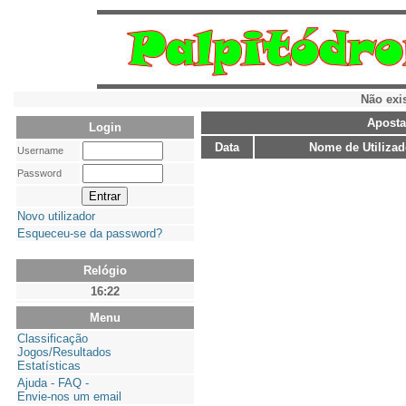
Não exi
Aposta
Login
Data
Nome de Utilizad
Username
Password
Novo utilizador
Esqueceu-se da password?
Relógio
16:22
Menu
Classificação
Jogos/Resultados
Estatísticas
Ajuda - FAQ -
Envie-nos um email