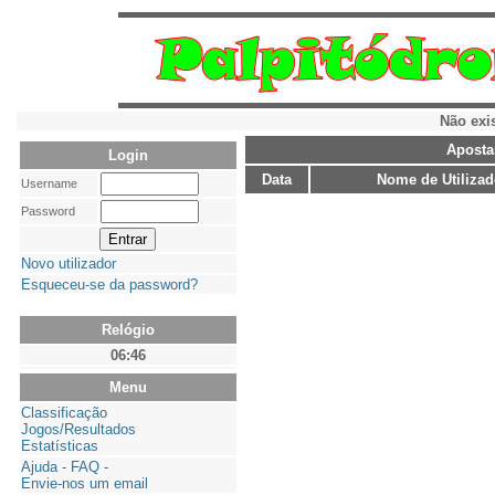
Não exi
Aposta
Login
Data
Nome de Utilizad
Username
Password
Novo utilizador
Esqueceu-se da password?
Relógio
06:46
Menu
Classificação
Jogos/Resultados
Estatísticas
Ajuda - FAQ -
Envie-nos um email