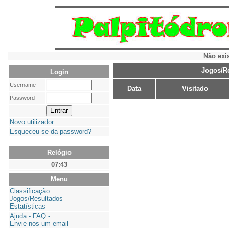
Não exi
Jogos/R
Login
Username
Data
Visitado
Password
Novo utilizador
Esqueceu-se da password?
Relógio
07:43
Menu
Classificação
Jogos/Resultados
Estatísticas
Ajuda - FAQ -
Envie-nos um email